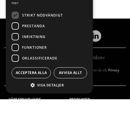
mer
STRIKT NÖDVÄNDIGT
PRESTANDA
INRIKTNING
FUNKTIONER
Prenumerera på vårt nyhetsbrev
OKLASSIFICERADE
Privacy
Genom att registrera dig på vårt nyhetsbrev så godkänner du vår
ACCEPTERA ALLA
AVVISA ALLT
policy
VISA DETALJER
VÅRT ERBJUDANDE
PRODUKTER
INREDNING FÖR SERVICEBILAR
INREDNING
INREDNING FÖR BUDBILAR
DELIVERYLÖSNINGAR
GOLV OCH VÄGG
GOLV OCH VÄGG