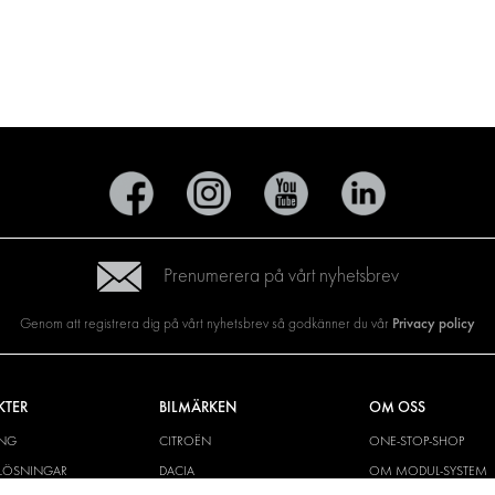
Prenumerera på vårt nyhetsbrev
Privacy policy
Genom att registrera dig på vårt nyhetsbrev så godkänner du vår
KTER
BILMÄRKEN
OM OSS
ING
CITROËN
ONE-STOP-SHOP
YLÖSNINGAR
DACIA
OM MODUL-SYSTEM