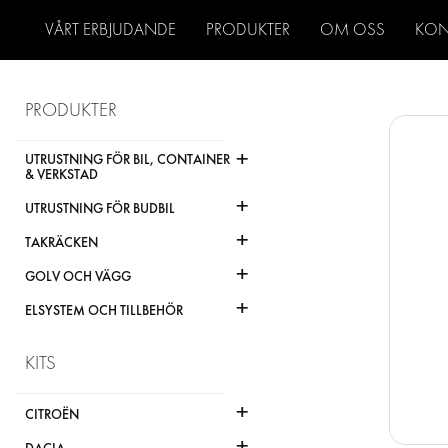
VÅRT ERBJUDANDE
PRODUKTER
OM OSS
KON
PRODUKTER
+
UTRUSTNING FÖR BIL, CONTAINER
& VERKSTAD
+
UTRUSTNING FÖR BUDBIL
+
TAKRÄCKEN
+
GOLV OCH VÄGG
+
ELSYSTEM OCH TILLBEHÖR
KITS
+
CITROËN
+