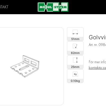
TAKT
Golvvi
51
Art. nr.
098
62
För mer inf
25
kontakta o
0.10