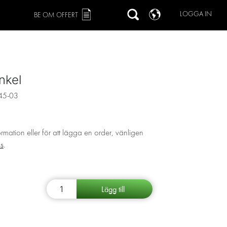
LOGGA IN
BE OM OFFERT
nkel
45-03
ormation eller för att lägga en order, vänligen
ss
.