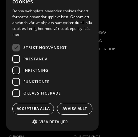
cookies
Denna webbplats använder cookies för att
VÅRT ERBJUDANDE
PRODUKTER
förbättra användarupplevelsen. Genom att
använda vår webbplats samtycker du till alla
INREDNING FÖR SERVICEBILAR
INREDNING
cookies i enlighet med vår cookiepolicy.
Läs
INREDNING FÖR BUDBILAR
DELIVERYLÖSNINGAR
mer
GOLV OCH VÄGG
GOLV OCH VÄGG
STRIKT NÖDVÄNDIGT
ELSYSTEM
ELSYSTEM OCH TILLBEHÖR
STÖLDSKYDD
FÄRDIGA KIT
PRESTANDA
TILLBEHÖR
INRIKTNING
CONTAINERLÖSNINGAR
FUNKTIONER
VERKSTADSLÖSNINGAR
DEKOR
OKLASSIFICERADE
FLEET MANAGEMENT
SERVICE CENTERS
ACCEPTERA ALLA
AVVISA ALLT
DESIGNKONSULTATION
VISA DETALJER
BILMÄRKEN
OM OSS
CITROËN
ONE-STOP-SHOP