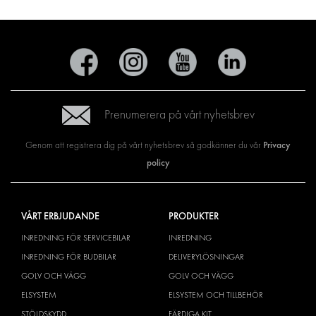
Prenumerera på vårt nyhetsbrev
Privacy
Genom att registrera dig på vårt nyhetsbrev så godkänner du vår
policy
VÅRT ERBJUDANDE
PRODUKTER
INREDNING FÖR SERVICEBILAR
INREDNING
INREDNING FÖR BUDBILAR
DELIVERYLÖSNINGAR
GOLV OCH VÄGG
GOLV OCH VÄGG
ELSYSTEM
ELSYSTEM OCH TILLBEHÖR
STÖLDSKYDD
FÄRDIGA KIT