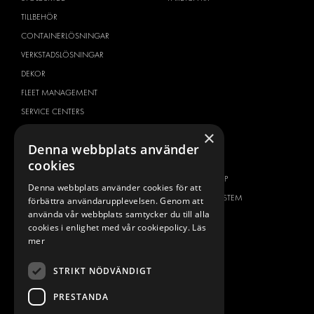
TILLBEHÖR
CONTAINERLÖSNINGAR
VERKSTADSLÖSNINGAR
DEKOR
FLEET MANAGEMENT
SERVICE CENTERS
DESIGNKONSULTATION
×
Denna webbplats använder
BILMÄRKEN
OM OSS
cookies
CITROËN
ONE-STOP-SHOP
Denna webbplats använder cookies för att
DACIA
OM MODUL-SYSTEM
förbättra användarupplevelsen. Genom att
använda vår webbplats samtycker du till alla
FIAT
BROSCHYRER
cookies i enlighet med vår cookiepolicy.
Läs
FORD
BILDGALLERI
mer
HYUNDAI
NYHETER
STRIKT NÖDVÄNDIGT
IVECO
KONTAKT
MAN
PRESTANDA
KONTAKTA OSS
MAXUS