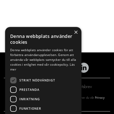
×
Denna webbplats använder
cookies
Denna webbplats använder cookies för att
förbättra användarupplevelsen. Genom att
använda vår webbplats samtycker du till alla
cookies i enlighet med vår cookiepolicy.
Läs
mer
STRIKT NÖDVÄNDIGT
Prenumerera på vårt nyhetsbrev
PRESTANDA
Privacy
Genom att registrera dig på vårt nyhetsbrev så godkänner du vår
INRIKTNING
policy
FUNKTIONER