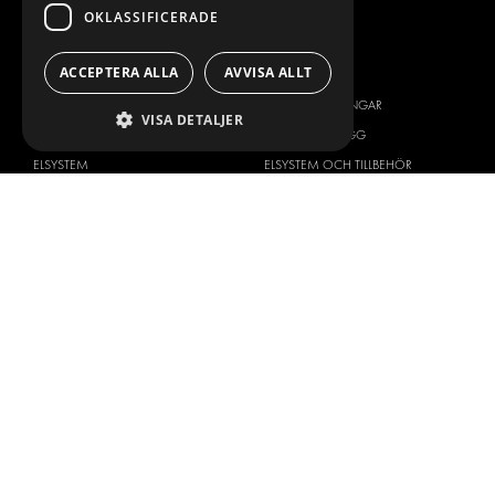
OKLASSIFICERADE
VÅRT ERBJUDANDE
PRODUKTER
ACCEPTERA ALLA
AVVISA ALLT
INREDNING FÖR SERVICEBILAR
INREDNING
INREDNING FÖR BUDBILAR
DELIVERYLÖSNINGAR
VISA DETALJER
GOLV OCH VÄGG
GOLV OCH VÄGG
ELSYSTEM
ELSYSTEM OCH TILLBEHÖR
STÖLDSKYDD
FÄRDIGA KIT
TILLBEHÖR
CONTAINERLÖSNINGAR
VERKSTADSLÖSNINGAR
DEKOR
FLEET MANAGEMENT
SERVICE CENTERS
DESIGNKONSULTATION
BILMÄRKEN
OM OSS
CITROËN
ONE-STOP-SHOP