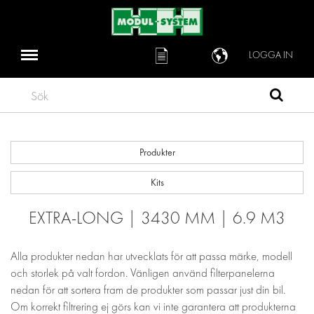
LOGGA IN
Sök
Produkter
Kits
EXTRA-LONG | 3430 MM | 6.9 M3
Alla produkter nedan har utvecklats för att passa märke, modell
och storlek på valt fordon. Vänligen använd filterpanelerna
nedan för att sortera fram de produkter som passar just din bil.
Om korrekt filtrering ej görs kan vi inte garantera att produkterna