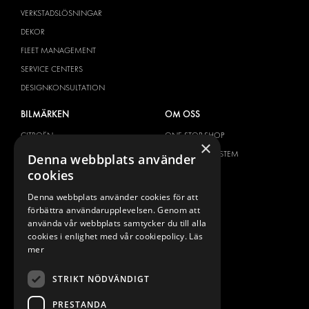
VERKSTADSLÖSNINGAR
DEKOR
FLEET MANAGEMENT
SERVICE CENTERS
DESIGNKONSULTATION
BILMÄRKEN
OM OSS
CITROËN
ONE-STOP-SHOP
×
DACIA
OM MODUL-SYSTEM
Denna webbplats använder
cookies
FIAT
BROSCHYRER
FORD
BILDGALLERI
Denna webbplats använder cookies för att
förbättra användarupplevelsen. Genom att
HYUNDAI
NYHETER
använda vår webbplats samtycker du till alla
IVECO
KONTAKT
cookies i enlighet med vår cookiepolicy.
Läs
MAN
mer
KONTAKTA OSS
MAXUS
FRÅGOR & SVAR
STRIKT NÖDVÄNDIGT
MERCEDES
PRESS
NISSAN
PRESTANDA