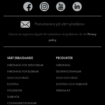
Prenumerera på vårt nyhetsbrev
Privacy
Genom att registrera dig på vårt nyhetsbrev så godkänner du vår
policy
VÅRT ERBJUDANDE
PRODUKTER
INREDNING FÖR SERVICEBILAR
INREDNING
INREDNING FÖR BUDBILAR
DELIVERYLÖSNINGAR
GOLV OCH VÄGG
GOLV OCH VÄGG
ELSYSTEM
ELSYSTEM OCH TILLBEHÖR
STÖLDSKYDD
FÄRDIGA KIT
TILLBEHÖR
CONTAINERLÖSNINGAR