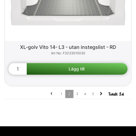
XL-golv Vito 14- L3 - utan instegslist - RD
F3233010030
1
2
3
4
5
Totalt:
54