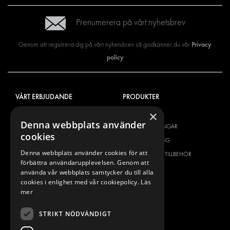
Prenumerera på vårt nyhetsbrev
Privacy
Genom att registrera dig på vårt nyhetsbrev så godkänner du vår
policy
VÅRT ERBJUDANDE
PRODUKTER
×
INREDNING FÖR SERVICEBILAR
INREDNING
Denna webbplats använder
INREDNING FÖR BUDBILAR
DELIVERYLÖSNINGAR
cookies
GOLV OCH VÄGG
GOLV OCH VÄGG
Denna webbplats använder cookies för att
ELSYSTEM
ELSYSTEM OCH TILLBEHÖR
förbättra användarupplevelsen. Genom att
STÖLDSKYDD
FÄRDIGA KIT
använda vår webbplats samtycker du till alla
cookies i enlighet med vår cookiepolicy.
Läs
TILLBEHÖR
mer
CONTAINERLÖSNINGAR
VERKSTADSLÖSNINGAR
STRIKT NÖDVÄNDIGT
DEKOR