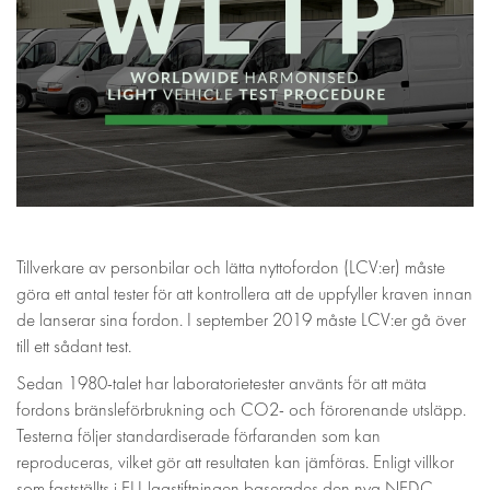
Tillverkare av personbilar och lätta nyttofordon (LCV:er) måste
göra ett antal tester för att kontrollera att de uppfyller kraven innan
de lanserar sina fordon. I september 2019 måste LCV:er gå över
till ett sådant test.
Sedan 1980-talet har laboratorietester använts för att mäta
fordons bränsleförbrukning och CO2- och förorenande utsläpp.
Testerna följer standardiserade förfaranden som kan
reproduceras, vilket gör att resultaten kan jämföras. Enligt villkor
som fastställts i EU-lagstiftningen baserades den nya NEDC-