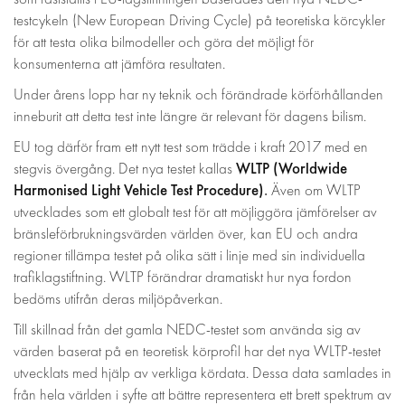
testcykeln (New European Driving Cycle) på teoretiska körcykler
för att testa olika bilmodeller och göra det möjligt för
konsumenterna att jämföra resultaten.
Under årens lopp har ny teknik och förändrade körförhållanden
inneburit att detta test inte längre är relevant för dagens bilism.
EU tog därför fram ett nytt test som trädde i kraft 2017 med en
WLTP (Worldwide
stegvis övergång. Det nya testet kallas
Harmonised Light Vehicle Test Procedure)
.
Även om WLTP
utvecklades som ett globalt test för att möjliggöra jämförelser av
bränsleförbrukningsvärden världen över, kan EU och andra
regioner tillämpa testet på olika sätt i linje med sin individuella
trafiklagstiftning. WLTP förändrar dramatiskt hur nya fordon
bedöms utifrån deras miljöpåverkan.
Till skillnad från det gamla NEDC-testet som använda sig av
värden baserat på en teoretisk körprofil har det nya WLTP-testet
utvecklats med hjälp av verkliga kördata. Dessa data samlades in
från hela världen i syfte att bättre representera ett brett spektrum av