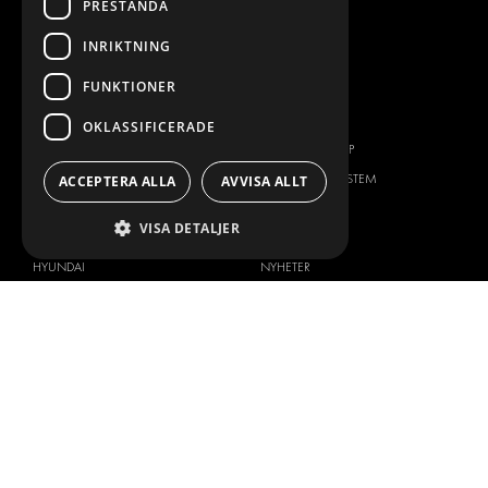
PRESTANDA
FLEET MANAGEMENT
INRIKTNING
SERVICE CENTERS
DESIGNKONSULTATION
FUNKTIONER
BILMÄRKEN
OM OSS
OKLASSIFICERADE
CITROËN
ONE-STOP-SHOP
DACIA
OM MODUL-SYSTEM
ACCEPTERA ALLA
AVVISA ALLT
FIAT
BROSCHYRER
VISA DETALJER
FORD
BILDGALLERI
HYUNDAI
NYHETER
IVECO
KONTAKT
MAN
KONTAKTA OSS
MAXUS
FRÅGOR & SVAR
MERCEDES
PRESS
NISSAN
BLI ÅTERFÖRSÄLJARE
OPEL
JOBBA HÄR
PEUGEOT