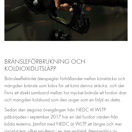
BRÄNSLEFÖRBRUKNING OCH
KOLDIOXIDUTSLÄPP
Bränsleeffektivitet återspeglar förhållandet mellan körsträcka och
mängden bränsle som krävs för att köra denna sträcka, och det
finns ett direkt samband mellan hur mycket bränsle ett fordon drar
och mängden koldioxid som den avger som en följd av detta.
Sedan den stegvisa övergången från NEDC till WLTP
påbörjades i september 2017 har en del fordon värden från
båda testerna. Jämfört med NEDC är WLTP ett längre och mer
rigoröst test, vilket resulterar i en mer realistisk återspegling av