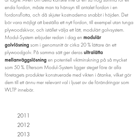
enda fordon, måste man ta hänsyn till antalet fordon i en
fordonsflotta, och då skjuter kostnaderna snabbt i höjden. Det
bör vara möjligt att beställa ett nytt fordon, till exempel utan tunga
plywoodskivor, och istället välja ett lätt, modulärt golvsystem.
modulär
Modul-System erbjuder redan i dag en
golvlösning
som i genomsnitt är cirka 20 % lättare än ett
ultralätta
plywoodgolv. På samma sätt ger deras
mellanväggslösning
en potentiell viktminskning på så mycket
som 50 %. Eftersom Modul-System ligger steget före är alla
företagets produkter konstruerade med vikten i åtanke, vilket gör
dem till ett ännu mer relevant val i ljuset av de förändringar som
WLTP innebär.
2011
2012
2013