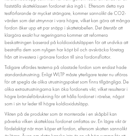
fastställa skatteklassen fordonet ska ingå i. Eftersom detta nya
testförfarande är mycket strängare, kommer sannolikt de CO2-
värden som det utmynnar i vara högre, vilket kan göra att många
fordon åker upp ett par snäpp i skattetabellen. Det återstår att
klargöra exakt hur regeringarna kommer att reformera
beskattningen baserad på koldioxidutsläppen för att undvika att
bestraffa dem som nyligen har köpt bil och avskräcka företag
från att investera i grönare fordon till sina fordonsflottor.
Tidigare utfördes testerna på olastade fordon som endast hade
standardutrustning. Enligt WLTP måste ytterligare tester nu utföras
för att spegla de olika utrustningspaket som finns tillgängliga. De
olika extrautrustningarna kan öka fordonets vikt, vilket resulterar i
högre bränsleförbrukning för att hålla fordonet i rörelse, något
som i sin tur leder till högre koldioxidutsläpp.
Vikten på de produkter som är monterade i en skåpbil kan
påverka vilken skatteklass fordonet omfattas av. En lägre vikt är
fördelaktigt när man köper ett fordon, eftersom skatten sannolikt
är lägre. Även om detta kanske inte är en så hög summa för ett