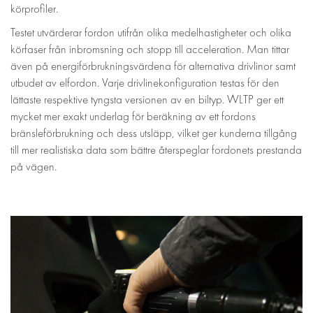
körprofiler.
Testet utvärderar fordon utifrån olika medelhastigheter och olika
körfaser från inbromsning och stopp till acceleration. Man tittar
även på energiförbrukningsvärdena för alternativa drivlinor samt
utbudet av elfordon. Varje drivlinekonfiguration testas för den
lättaste respektive tyngsta versionen av en biltyp. WLTP ger ett
mycket mer exakt underlag för beräkning av ett fordons
bränsleförbrukning och dess utsläpp, vilket ger kunderna tillgång
till mer realistiska data som bättre återspeglar fordonets prestanda
på vägen.