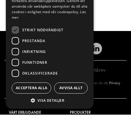
förbättra användarupplevelsen. Genom att
använda vår webbplats samtycker du till alla
cookies i enlighet med vår cookiepolicy.
Läs
mer
STRIKT NÖDVÄNDIGT
PRESTANDA
INRIKTNING
FUNKTIONER
Prenumerera på vårt nyhetsbrev
OKLASSIFICERADE
Privacy
Genom att registrera dig på vårt nyhetsbrev så godkänner du vår
ACCEPTERA ALLA
AVVISA ALLT
policy
VISA DETALJER
VÅRT ERBJUDANDE
PRODUKTER
INREDNING FÖR SERVICEBILAR
INREDNING
INREDNING FÖR BUDBILAR
DELIVERYLÖSNINGAR