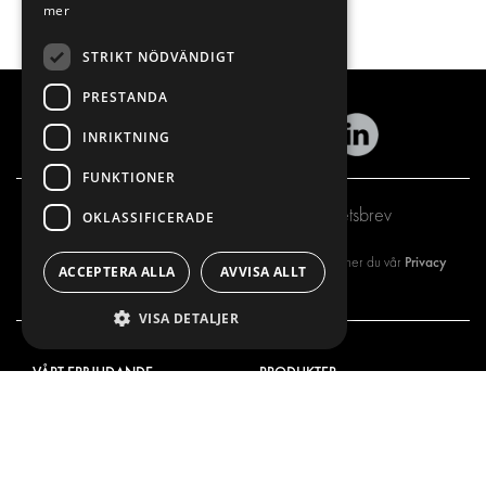
mer
STRIKT NÖDVÄNDIGT
PRESTANDA
INRIKTNING
FUNKTIONER
Prenumerera på vårt nyhetsbrev
OKLASSIFICERADE
Privacy
Genom att registrera dig på vårt nyhetsbrev så godkänner du vår
ACCEPTERA ALLA
AVVISA ALLT
policy
VISA DETALJER
VÅRT ERBJUDANDE
PRODUKTER
INREDNING FÖR SERVICEBILAR
INREDNING
INREDNING FÖR BUDBILAR
DELIVERYLÖSNINGAR
GOLV OCH VÄGG
GOLV OCH VÄGG