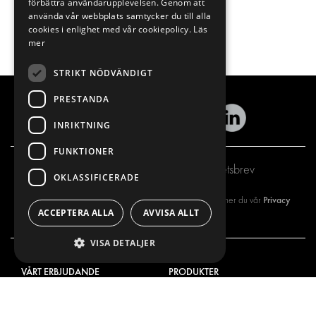
förbättra användarupplevelsen. Genom att
använda vår webbplats samtycker du till alla
cookies i enlighet med vår cookiepolicy.
Läs
mer
STRIKT NÖDVÄNDIGT
PRESTANDA
INRIKTNING
FUNKTIONER
Prenumerera på vårt nyhetsbrev
OKLASSIFICERADE
Privacy
Genom att registrera dig på vårt nyhetsbrev så godkänner du vår
ACCEPTERA ALLA
AVVISA ALLT
policy
VISA DETALJER
VÅRT ERBJUDANDE
PRODUKTER
INREDNING FÖR SERVICEBILAR
INREDNING
INREDNING FÖR BUDBILAR
DELIVERYLÖSNINGAR