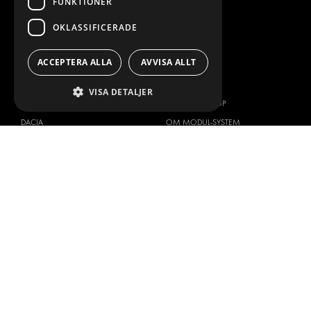
FUNKTIONER
FLEET MANAGEMENT
OKLASSIFICERADE
SERVICE CENTERS
DESIGNKONSULTATION
ACCEPTERA ALLA
AVVISA ALLT
BILMÄRKEN
OM OSS
VISA DETALJER
CITROËN
ONE-STOP-SHOP
DACIA
OM MODUL-SYSTEM
FIAT
BROSCHYRER
FORD
BILDGALLERI
HYUNDAI
NYHETER
IVECO
KONTAKT
MAN
KONTAKTA OSS
MAXUS
FRÅGOR & SVAR
MERCEDES
PRESS
NISSAN
BLI ÅTERFÖRSÄLJARE
OPEL
JOBBA HÄR
PEUGEOT