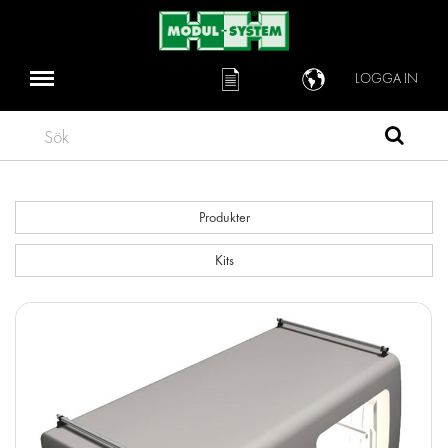
LOGGA IN
Sök
Produkter
Kits