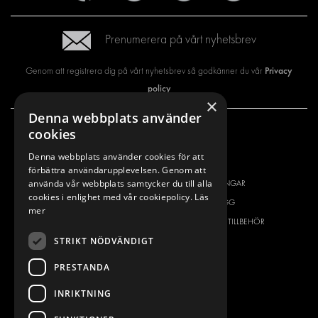
Prenumerera på vårt nyhetsbrev
Privacy
Genom att registrera dig på vårt nyhetsbrev så godkänner du vår
policy
×
Denna webbplats använder
cookies
VÅRT ERBJUDANDE
PRODUKTER
Denna webbplats använder cookies för att
INREDNING FÖR SERVICEBILAR
INREDNING
förbättra användarupplevelsen. Genom att
använda vår webbplats samtycker du till alla
INREDNING FÖR BUDBILAR
DELIVERYLÖSNINGAR
cookies i enlighet med vår cookiepolicy.
Läs
GOLV OCH VÄGG
GOLV OCH VÄGG
mer
ELSYSTEM
ELSYSTEM OCH TILLBEHÖR
STRIKT NÖDVÄNDIGT
STÖLDSKYDD
FÄRDIGA KIT
TILLBEHÖR
PRESTANDA
CONTAINERLÖSNINGAR
INRIKTNING
VERKSTADSLÖSNINGAR
DEKOR