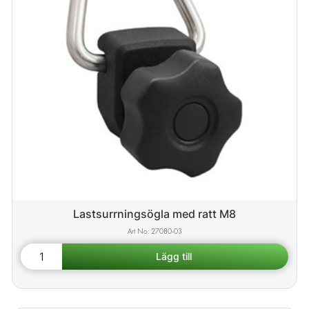
Lastsurrningsögla med ratt M8
27080-03