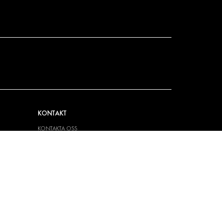
KONTAKT
KONTAKTA OSS
FRÅGOR & SVAR
PRESS
BLI ÅTERFÖRSÄLJARE
JOBBA HÄR