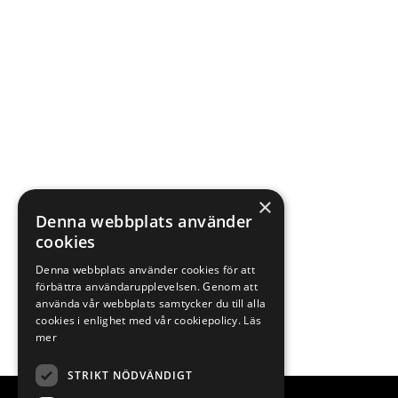
×
Denna webbplats använder
cookies
Denna webbplats använder cookies för att
förbättra användarupplevelsen. Genom att
använda vår webbplats samtycker du till alla
cookies i enlighet med vår cookiepolicy.
Läs
mer
STRIKT NÖDVÄNDIGT