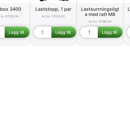
rbox 3400
Laststopp, 1 par
Lastsurrningsögl
L
a med ratt M8
27030-04
27055-03
27080-03