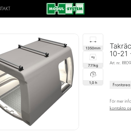
TAKT
Takrä
1350
10-21 
Art. nr.
RR0
7.11
1,0 h
Frontarea
För mer inf
kontakta o