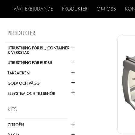
VÅRT ERBJUDANDE
PRODUKTER
OM OSS
KON
PRODUKTER
+
UTRUSTNING FÖR BIL, CONTAINER
& VERKSTAD
+
UTRUSTNING FÖR BUDBIL
+
TAKRÄCKEN
+
GOLV OCH VÄGG
+
ELSYSTEM OCH TILLBEHÖR
KITS
+
CITROËN
+