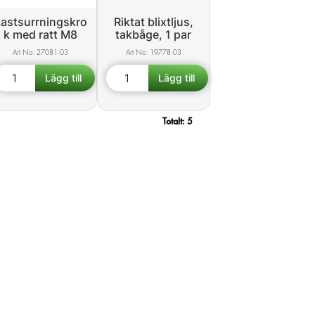
astsurrningskro
Riktat blixtljus,
k med ratt M8
takbåge, 1 par
27081-03
19778-03
Totalt:
5