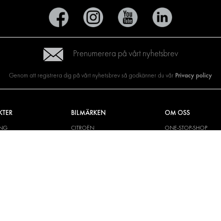
Prenumerera på vårt nyhetsbrev
Privacy policy
Genom att registrera dig på vårt nyhetsbrev så godkänner du vår
KTER
BILMÄRKEN
OM OSS
ING
CITROËN
ONE-STOP-SHOP
YLÖSNINGAR
DACIA
OM MODUL-SYSTEM
CH VÄGG
FIAT
BROSCHYRER
M OCH TILLBEHÖR
FORD
BILDGALLERI
KIT
HYUNDAI
NYHETER
IVECO
MAN