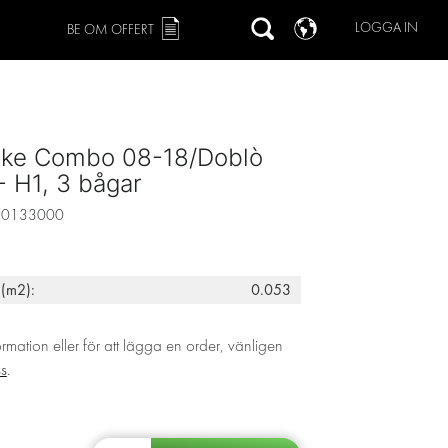
LOGGA IN
BE OM OFFERT
cke Combo 08-18/Doblò
- H1, 3 bågar
90133000
 (m2):
0.053
ormation eller för att lägga en order, vänligen
ss
.