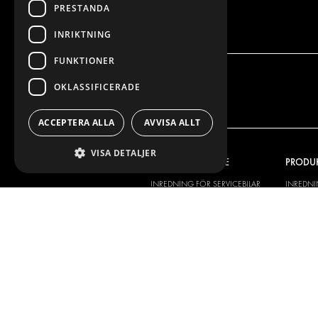
PRESTANDA
INRIKTNING
FUNKTIONER
OKLASSIFICERADE
ACCEPTERA ALLA
AVVISA ALLT
VISA DETALJER
VÅRT ERBJUDANDE
PRODU
INREDNING FÖR SERVICEBILAR
INREDN
INREDNING FÖR BUDBILAR
DELIVER
GOLV OCH VÄGG
GOLV O
ELSYSTEM
ELSYSTE
STÖLDSKYDD
FÄRDIGA 
TILLBEHÖR
CONTAINERLÖSNINGAR