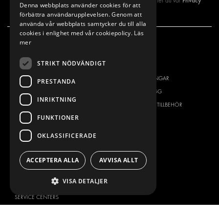
Privacy
Genom att registrera dig på vårt nyhetsbrev så godkänner du vår
Denna webbplats använder cookies för att
policy
förbättra användarupplevelsen. Genom att
använda vår webbplats samtycker du till alla
cookies i enlighet med vår cookiepolicy.
Läs
mer
VÅRT ERBJUDANDE
PRODUKTER
STRIKT NÖDVÄNDIGT
INREDNING FÖR SERVICEBILAR
INREDNING
INREDNING FÖR BUDBILAR
DELIVERYLÖSNINGAR
PRESTANDA
GOLV OCH VÄGG
GOLV OCH VÄGG
INRIKTNING
ELSYSTEM
ELSYSTEM OCH TILLBEHÖR
FUNKTIONER
STÖLDSKYDD
FÄRDIGA KIT
TILLBEHÖR
OKLASSIFICERADE
CONTAINERLÖSNINGAR
VERKSTADSLÖSNINGAR
ACCEPTERA ALLA
AVVISA ALLT
DEKOR
VISA DETALJER
FLEET MANAGEMENT
SERVICE CENTERS
DESIGNKONSULTATION