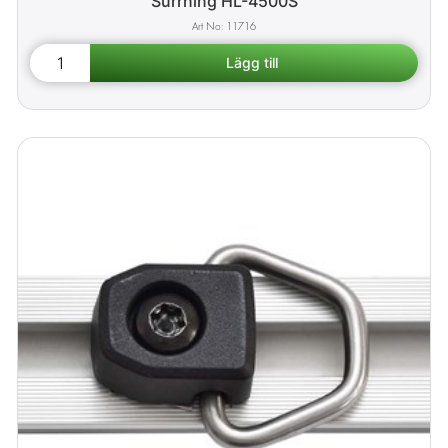
Surrning HL-4500S
11716