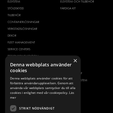
ELSYSTEM
ELSYSTEM OCH TILLBEHÖR
STÖLDSKYDD
FÄRDIGA KIT
TILLBEHÖR
CONTAINERLÖSNINGAR
VERKSTADSLÖSNINGAR
DEKOR
FLEET MANAGEMENT
SERVICE CENTERS
DESIGNKONSULTATION
×
Denna webbplats använder
BILMÄRKEN
OM OSS
cookies
CITROËN
ONE-STOP-SHOP
Denna webbplats använder cookies för att
DACIA
OM MODUL-SYSTEM
förbättra användarupplevelsen. Genom att
FIAT
BROSCHYRER
använda vår webbplats samtycker du till alla
cookies i enlighet med vår cookiepolicy.
Läs
FORD
BILDGALLERI
mer
HYUNDAI
NYHETER
IVECO
STRIKT NÖDVÄNDIGT
KONTAKT