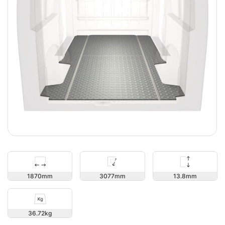
13.8
1870
3077
36.72