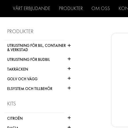
VÅRT ERBJUDANDE
PRODUKTER
OM OSS
KON
PRODUKTER
+
UTRUSTNING FÖR BIL, CONTAINER
& VERKSTAD
+
UTRUSTNING FÖR BUDBIL
+
TAKRÄCKEN
+
GOLV OCH VÄGG
+
ELSYSTEM OCH TILLBEHÖR
KITS
+
CITROËN
+