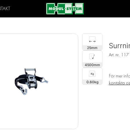
TAKT
Surrn
25
Art. nr.
117
4500
För mer inf
0.60
kontakta o