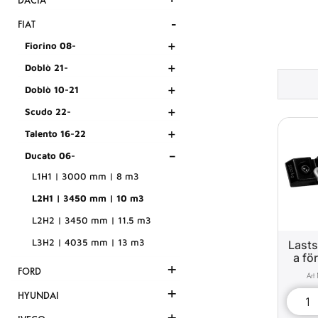
DACIA
-
FIAT
+
Fiorino 08-
+
Doblò 21-
+
Doblò 10-21
+
Scudo 22-
+
Talento 16-22
-
Ducato 06-
L1H1 | 3000 mm | 8 m3
L2H1 | 3450 mm | 10 m3
L2H2 | 3450 mm | 11.5 m3
L3H2 | 4035 mm | 13 m3
Lasts
a fö
+
FORD
+
HYUNDAI
+