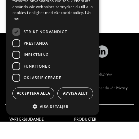
förbättra användarupplevelsen. Genom att
använda vår webbplats samtycker du till alla
cookies i enlighet med vår cookiepolicy.
Läs
mer
STRIKT NÖDVÄNDIGT
PRESTANDA
INRIKTNING
FUNKTIONER
Prenumerera på vårt nyhetsbrev
OKLASSIFICERADE
Privacy
Genom att registrera dig på vårt nyhetsbrev så godkänner du vår
ACCEPTERA ALLA
AVVISA ALLT
policy
VISA DETALJER
VÅRT ERBJUDANDE
PRODUKTER
INREDNING FÖR SERVICEBILAR
INREDNING
INREDNING FÖR BUDBILAR
DELIVERYLÖSNINGAR