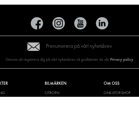
Prenumerera på vårt nyhetsbrev
Privacy policy
Genom att registrera dig på vårt nyhetsbrev så godkänner du vår
KTER
BILMÄRKEN
OM OSS
ING
CITROËN
ONE-STOP-SHOP
YLÖSNINGAR
DACIA
OM MODUL-SYSTEM
CH VÄGG
FIAT
BROSCHYRER
M OCH TILLBEHÖR
FORD
BILDGALLERI
KIT
HYUNDAI
NYHETER
IVECO