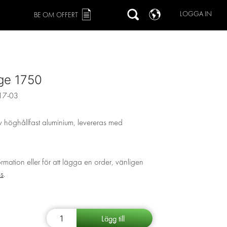
LOGGA IN
BE OM OFFERT
ge 1750
17-03
 höghållfast aluminium, levereras med
ormation eller för att lägga en order, vänligen
ss
.