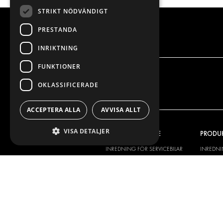
STRIKT NÖDVÄNDIGT
PRESTANDA
INRIKTNING
FUNKTIONER
OKLASSIFICERADE
ACCEPTERA ALLA
AVVISA ALLT
VISA DETALJER
VÅRT ERBJUDANDE
PRODU
INREDNING FÖR SERVICEBILAR
INREDN
INREDNING FÖR BUDBILAR
DELIVER
GOLV OCH VÄGG
GOLV O
ELSYSTEM
ELSYSTE
STÖLDSKYDD
FÄRDIGA 
TILLBEHÖR