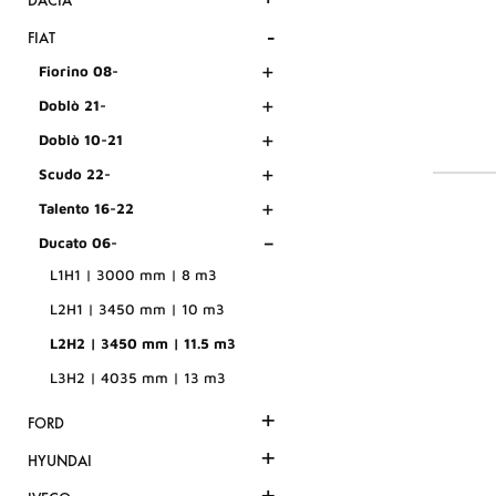
DACIA
-
FIAT
+
Fiorino 08-
+
Doblò 21-
+
Doblò 10-21
+
Scudo 22-
+
Talento 16-22
-
Ducato 06-
L1H1 | 3000 mm | 8 m3
L2H1 | 3450 mm | 10 m3
L2H2 | 3450 mm | 11.5 m3
L3H2 | 4035 mm | 13 m3
+
FORD
+
HYUNDAI
+