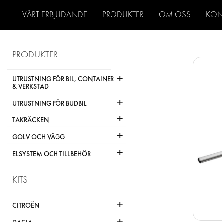
VÅRT ERBJUDANDE
PRODUKTER
OM OSS
KON
PRODUKTER
+
UTRUSTNING FÖR BIL, CONTAINER
& VERKSTAD
+
UTRUSTNING FÖR BUDBIL
+
TAKRÄCKEN
+
GOLV OCH VÄGG
+
ELSYSTEM OCH TILLBEHÖR
KITS
+
CITROËN
+