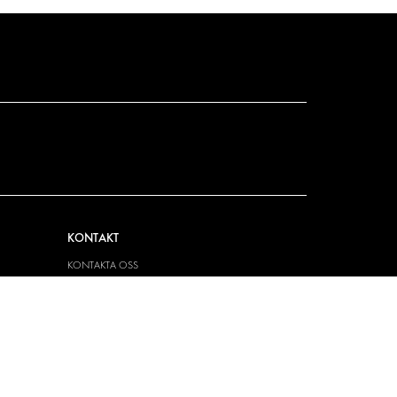
KONTAKT
KONTAKTA OSS
FRÅGOR & SVAR
PRESS
BLI ÅTERFÖRSÄLJARE
JOBBA HÄR