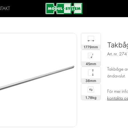
TAKT
Takbå
1779
Art. nr.
274
45
Takbåge av
ändavslut.
38
För mer inf
1.78
kontakta o