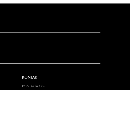
KONTAKT
KONTAKTA OSS
FRÅGOR & SVAR
PRESS
BLI ÅTERFÖRSÄLJARE
JOBBA HÄR