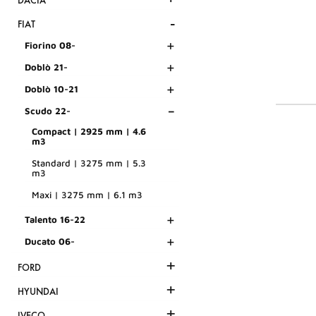
DACIA
-
FIAT
+
Fiorino 08-
+
Doblò 21-
+
Doblò 10-21
-
Scudo 22-
Compact | 2925 mm | 4.6
m3
Standard | 3275 mm | 5.3
m3
Maxi | 3275 mm | 6.1 m3
+
Talento 16-22
+
Ducato 06-
+
FORD
+
HYUNDAI
+
IVECO