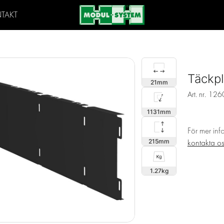
TAKT
Täckp
21
Art. nr.
126
1131
För mer inf
215
kontakta o
1.27