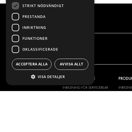
STRIKT NÖDVÄNDIGT
PRESTANDA
INRIKTNING
FUNKTIONER
OKLASSIFICERADE
ACCEPTERA ALLA
AVVISA ALLT
VISA DETALJER
VÅRT ERBJUDANDE
PRODU
INREDNING FÖR SERVICEBILAR
INREDN
INREDNING FÖR BUDBILAR
DELIVER
GOLV OCH VÄGG
GOLV O
ELSYSTEM
ELSYSTE
STÖLDSKYDD
FÄRDIGA 
TILLBEHÖR