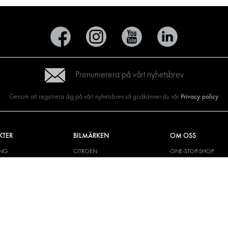
Prenumerera på vårt nyhetsbrev
Privacy policy
Genom att registrera dig på vårt nyhetsbrev så godkänner du vår
KTER
BILMÄRKEN
OM OSS
ING
CITROËN
ONE-STOP-SHOP
YLÖSNINGAR
DACIA
OM MODUL-SYSTEM
CH VÄGG
FIAT
BROSCHYRER
M OCH TILLBEHÖR
FORD
BILDGALLERI
KIT
HYUNDAI
NYHETER
IVECO