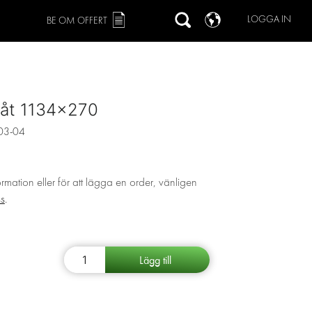
LOGGA IN
BE OM OFFERT
låt 1134x270
03-04
ormation eller för att lägga en order, vänligen
ss
.