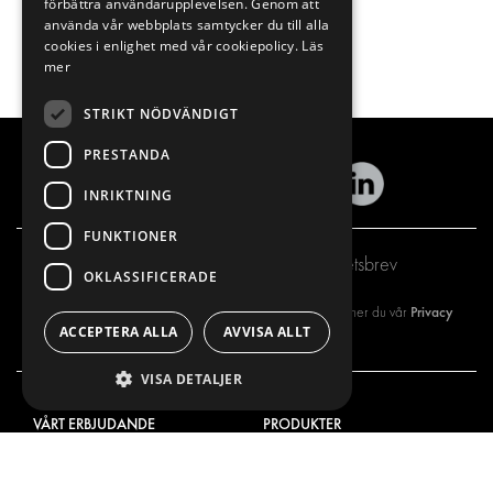
förbättra användarupplevelsen. Genom att
använda vår webbplats samtycker du till alla
cookies i enlighet med vår cookiepolicy.
Läs
mer
STRIKT NÖDVÄNDIGT
PRESTANDA
INRIKTNING
FUNKTIONER
Prenumerera på vårt nyhetsbrev
OKLASSIFICERADE
Privacy
Genom att registrera dig på vårt nyhetsbrev så godkänner du vår
ACCEPTERA ALLA
AVVISA ALLT
policy
VISA DETALJER
VÅRT ERBJUDANDE
PRODUKTER
INREDNING FÖR SERVICEBILAR
INREDNING
INREDNING FÖR BUDBILAR
DELIVERYLÖSNINGAR