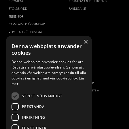
ELSYSTEM
ELSYSTEM OCH TILLBEHÖR
STÖLDSKYDD
FÄRDIGA KIT
TILLBEHÖR
CONTAINERLÖSNINGAR
VERKSTADSLÖSNINGAR
×
DEKOR
Denna webbplats använder
FLEET MANAGEMENT
cookies
SERVICE CENTERS
Denna webbplats använder cookies för att
DESIGNKONSULTATION
förbättra användarupplevelsen. Genom att
använda vår webbplats samtycker du till alla
BILMÄRKEN
OM OSS
cookies i enlighet med vår cookiepolicy.
Läs
CITROËN
ONE-STOP-SHOP
mer
DACIA
OM MODUL-SYSTEM
STRIKT NÖDVÄNDIGT
FIAT
BROSCHYRER
PRESTANDA
FORD
BILDGALLERI
HYUNDAI
NYHETER
INRIKTNING
IVECO
KONTAKT
FUNKTIONER