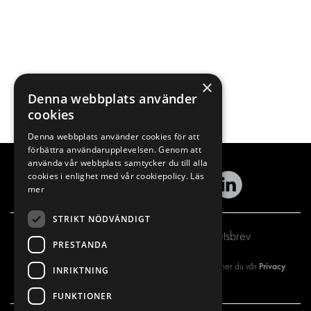
×
Denna webbplats använder
cookies
Denna webbplats använder cookies för att
förbättra användarupplevelsen. Genom att
använda vår webbplats samtycker du till alla
cookies i enlighet med vår cookiepolicy.
Läs
mer
STRIKT NÖDVÄNDIGT
Prenumerera på vårt nyhetsbrev
PRESTANDA
Privacy
Genom att registrera dig på vårt nyhetsbrev så godkänner du vår
INRIKTNING
policy
FUNKTIONER