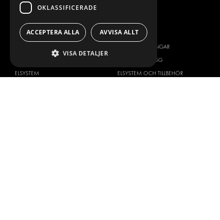
OKLASSIFICERADE
VÅRT ERBJUDANDE
PRODUKTER
ACCEPTERA ALLA
AVVISA ALLT
INREDNING FÖR SERVICEBILAR
INREDNING
INREDNING FÖR BUDBILAR
DELIVERYLÖSNINGAR
VISA DETALJER
GOLV OCH VÄGG
GOLV OCH VÄGG
ELSYSTEM
ELSYSTEM OCH TILLBEHÖR
STÖLDSKYDD
FÄRDIGA KIT
TILLBEHÖR
CONTAINERLÖSNINGAR
VERKSTADSLÖSNINGAR
DEKOR
FLEET MANAGEMENT
SERVICE CENTERS
DESIGNKONSULTATION
BILMÄRKEN
OM OSS
CITROËN
ONE-STOP-SHOP