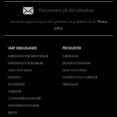
Prenumerera på vårt nyhetsbrev
Privacy
Genom att registrera dig på vårt nyhetsbrev så godkänner du vår
policy
VÅRT ERBJUDANDE
PRODUKTER
INREDNING FÖR SERVICEBILAR
INREDNING
INREDNING FÖR BUDBILAR
DELIVERYLÖSNINGAR
GOLV OCH VÄGG
GOLV OCH VÄGG
ELSYSTEM
ELSYSTEM OCH TILLBEHÖR
STÖLDSKYDD
FÄRDIGA KIT
TILLBEHÖR
CONTAINERLÖSNINGAR
VERKSTADSLÖSNINGAR
DEKOR