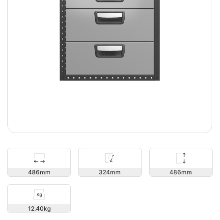
486
486
324
12.40