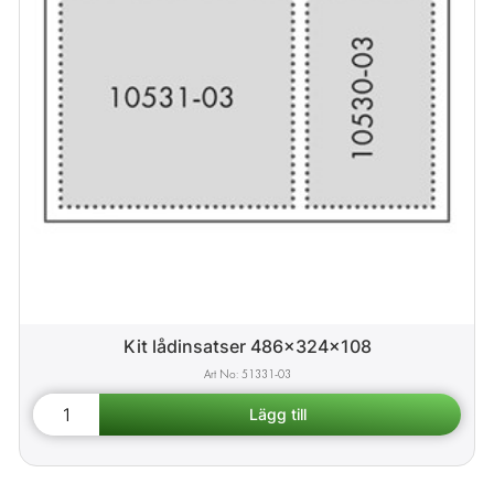
Kit lådinsatser 486x324x108
51331-03