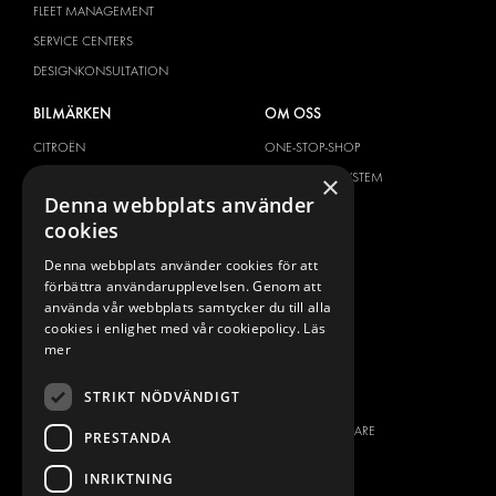
FLEET MANAGEMENT
SERVICE CENTERS
DESIGNKONSULTATION
BILMÄRKEN
OM OSS
CITROËN
ONE-STOP-SHOP
DACIA
OM MODUL-SYSTEM
×
Denna webbplats använder
FIAT
BROSCHYRER
cookies
FORD
BILDGALLERI
Denna webbplats använder cookies för att
HYUNDAI
NYHETER
förbättra användarupplevelsen. Genom att
IVECO
KONTAKT
använda vår webbplats samtycker du till alla
MAN
cookies i enlighet med vår cookiepolicy.
Läs
KONTAKTA OSS
mer
MAXUS
FRÅGOR & SVAR
MERCEDES
STRIKT NÖDVÄNDIGT
PRESS
NISSAN
BLI ÅTERFÖRSÄLJARE
PRESTANDA
OPEL
JOBBA HÄR
PEUGEOT
INRIKTNING