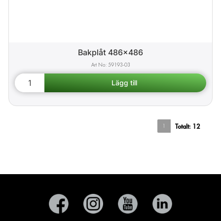
Bakplåt 486x486
59193-03
1
Totalt:
12