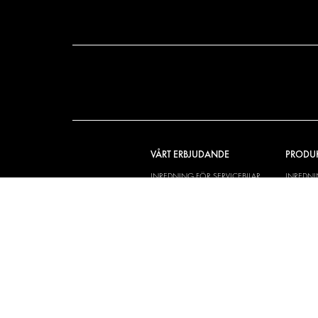
VÅRT ERBJUDANDE
PRODU
INREDNING FÖR SERVICEBILAR
INREDN
INREDNING FÖR BUDBILAR
DELIVER
GOLV OCH VÄGG
GOLV O
ELSYSTEM
ELSYSTE
STÖLDSKYDD
FÄRDIGA 
TILLBEHÖR
CONTAINERLÖSNINGAR
VERKSTADSLÖSNINGAR