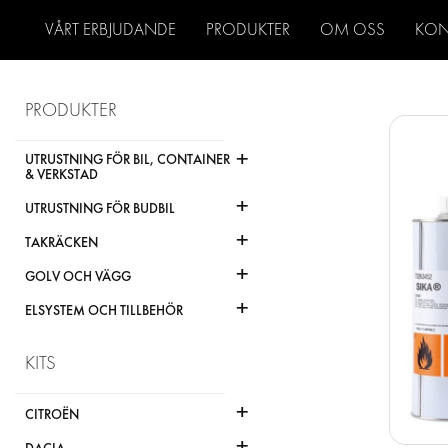
VÅRT ERBJUDANDE
PRODUKTER
OM OSS
KON
PRODUKTER
+
UTRUSTNING FÖR BIL, CONTAINER
& VERKSTAD
+
UTRUSTNING FÖR BUDBIL
+
TAKRÄCKEN
+
GOLV OCH VÄGG
+
ELSYSTEM OCH TILLBEHÖR
KITS
+
CITROËN
+