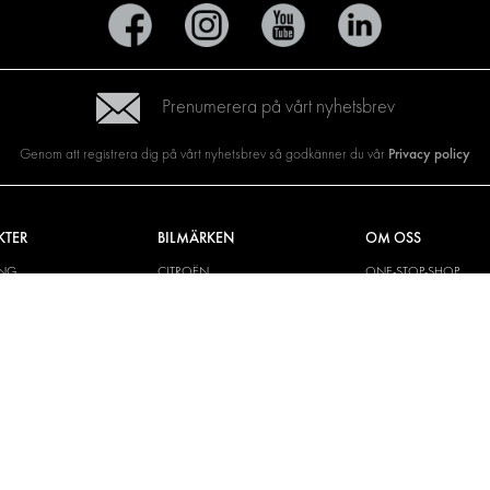
Prenumerera på vårt nyhetsbrev
Privacy policy
Genom att registrera dig på vårt nyhetsbrev så godkänner du vår
KTER
BILMÄRKEN
OM OSS
ING
CITROËN
ONE-STOP-SHOP
YLÖSNINGAR
DACIA
OM MODUL-SYSTEM
CH VÄGG
FIAT
BROSCHYRER
M OCH TILLBEHÖR
FORD
BILDGALLERI
KIT
HYUNDAI
NYHETER
IVECO
MAN
MAXUS