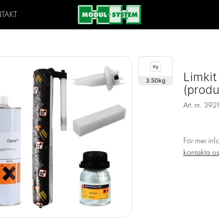
TAKT
Limkit
3.50
(produ
Art. nr.
392
För mer inf
kontakta o