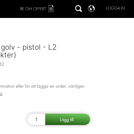
LOGGA IN
BE OM OFFERT
 golv - pistol - L2
kter)
82
ormation eller för att lägga en order, vänligen
ss
.