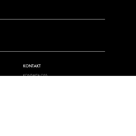
KONTAKT
KONTAKTA OSS
FRÅGOR & SVAR
PRESS
BLI ÅTERFÖRSÄLJARE
JOBBA HÄR