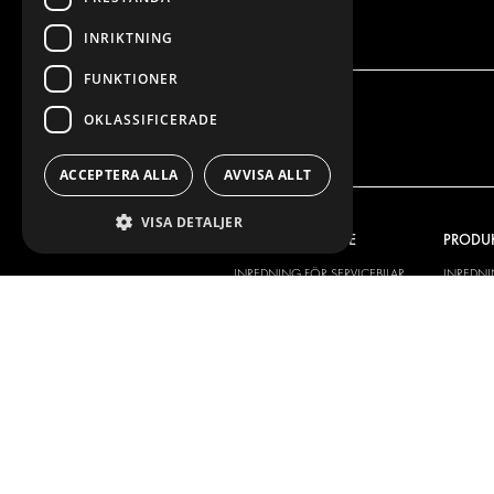
INRIKTNING
FUNKTIONER
OKLASSIFICERADE
ACCEPTERA ALLA
AVVISA ALLT
VISA DETALJER
VÅRT ERBJUDANDE
PRODU
INREDNING FÖR SERVICEBILAR
INREDN
INREDNING FÖR BUDBILAR
DELIVER
GOLV OCH VÄGG
GOLV O
ELSYSTEM
ELSYSTE
STÖLDSKYDD
FÄRDIGA 
TILLBEHÖR
CONTAINERLÖSNINGAR
VERKSTADSLÖSNINGAR