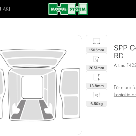
TAKT
SPP Go
1505
RD
Art. nr.
F42
2051
13.8
För mer inf
kontakta o
6.50