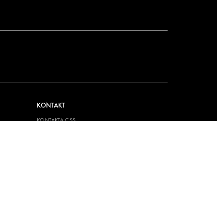
KONTAKT
KONTAKTA OSS
FRÅGOR & SVAR
PRESS
BLI ÅTERFÖRSÄLJARE
JOBBA HÄR