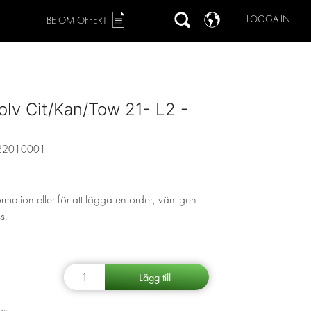
LOGGA IN
BE OM OFFERT
lv Cit/Kan/Tow 21- L2 -
22010001
ormation eller för att lägga en order, vänligen
ss
.