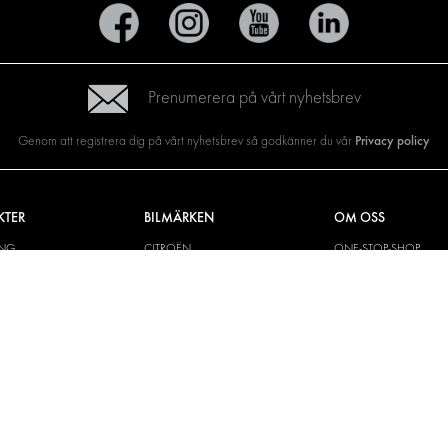
Prenumerera på vårt nyhetsbrev
Privacy policy
Genom att registrera dig på vårt nyhetsbrev så godkänner du vår
KTER
BILMÄRKEN
OM OSS
ING
CITROËN
ONE-STOP-SHOP
YLÖSNINGAR
DACIA
OM MODUL-SYSTEM
CH VÄGG
FIAT
BROSCHYRER
M OCH TILLBEHÖR
FORD
BILDGALLERI
KIT
HYUNDAI
NYHETER
IVECO
MAN
MAXUS