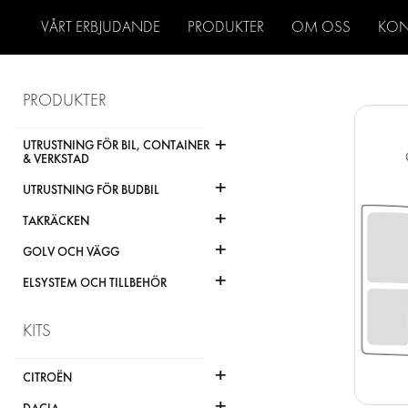
VÅRT ERBJUDANDE
PRODUKTER
OM OSS
KON
PRODUKTER
+
UTRUSTNING FÖR BIL, CONTAINER
& VERKSTAD
+
UTRUSTNING FÖR BUDBIL
+
TAKRÄCKEN
+
GOLV OCH VÄGG
+
ELSYSTEM OCH TILLBEHÖR
KITS
+
CITROËN
+