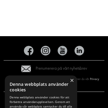
Prenumerera på vårt nyhetsbrev
×
Privacy
Genom att registrera dig på vårt nyhetsbrev så godkänner du vår
Denna webbplats använder
policy
cookies
Denna webbplats använder cookies för att
förbättra användarupplevelsen. Genom att
VÅRT ERBJUDANDE
PRODUKTER
använda vår webbplats samtycker du till alla