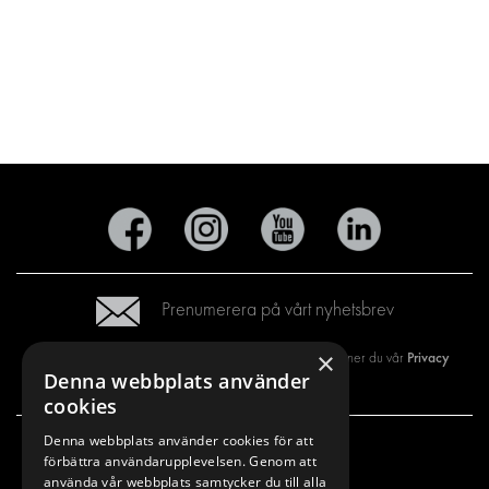
Prenumerera på vårt nyhetsbrev
×
Privacy
Genom att registrera dig på vårt nyhetsbrev så godkänner du vår
Denna webbplats använder
policy
cookies
Denna webbplats använder cookies för att
förbättra användarupplevelsen. Genom att
VÅRT ERBJUDANDE
PRODUKTER
använda vår webbplats samtycker du till alla