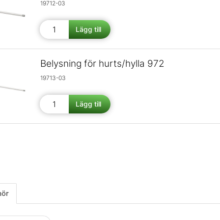
19712-03
Belysning för hurts/hylla 972
19713-03
hör