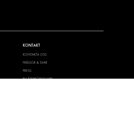
KONTAKT
KONTAKTA OSS
FRÅGOR & SVAR
PRESS
BLI ÅTERFÖRSÄLJARE
JOBBA HÄR