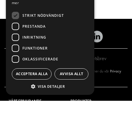
mer
STRIKT NÖDVÄNDIGT
PRESTANDA
INRIKTNING
FUNKTIONER
Prenumerera på vårt nyhetsbrev
OKLASSIFICERADE
Privacy
Genom att registrera dig på vårt nyhetsbrev så godkänner du vår
ACCEPTERA ALLA
AVVISA ALLT
policy
VISA DETALJER
VÅRT ERBJUDANDE
PRODUKTER
INREDNING FÖR SERVICEBILAR
INREDNING
INREDNING FÖR BUDBILAR
DELIVERYLÖSNINGAR
GOLV OCH VÄGG
GOLV OCH VÄGG