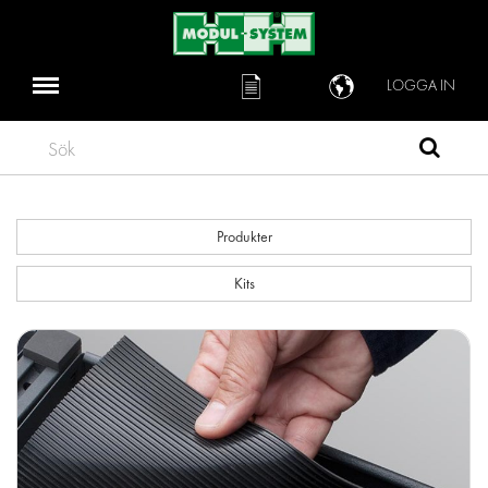
LOGGA IN
Sök
Produkter
Kits