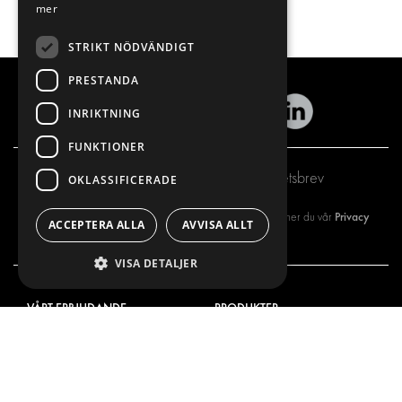
mer
STRIKT NÖDVÄNDIGT
PRESTANDA
INRIKTNING
FUNKTIONER
Prenumerera på vårt nyhetsbrev
OKLASSIFICERADE
Privacy
Genom att registrera dig på vårt nyhetsbrev så godkänner du vår
ACCEPTERA ALLA
AVVISA ALLT
policy
VISA DETALJER
VÅRT ERBJUDANDE
PRODUKTER
INREDNING FÖR SERVICEBILAR
INREDNING
INREDNING FÖR BUDBILAR
DELIVERYLÖSNINGAR
GOLV OCH VÄGG
GOLV OCH VÄGG