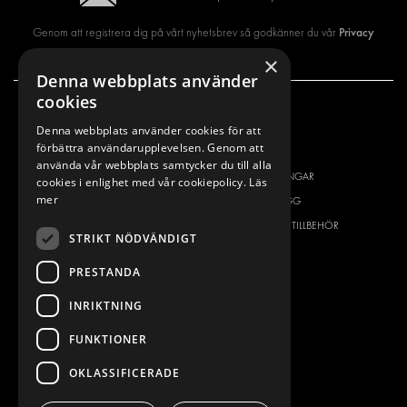
Privacy
Genom att registrera dig på vårt nyhetsbrev så godkänner du vår
policy
×
Denna webbplats använder
cookies
VÅRT ERBJUDANDE
PRODUKTER
Denna webbplats använder cookies för att
förbättra användarupplevelsen. Genom att
INREDNING FÖR SERVICEBILAR
INREDNING
använda vår webbplats samtycker du till alla
INREDNING FÖR BUDBILAR
DELIVERYLÖSNINGAR
cookies i enlighet med vår cookiepolicy.
Läs
mer
GOLV OCH VÄGG
GOLV OCH VÄGG
ELSYSTEM
ELSYSTEM OCH TILLBEHÖR
STRIKT NÖDVÄNDIGT
STÖLDSKYDD
FÄRDIGA KIT
PRESTANDA
TILLBEHÖR
CONTAINERLÖSNINGAR
INRIKTNING
VERKSTADSLÖSNINGAR
FUNKTIONER
DEKOR
OKLASSIFICERADE
FLEET MANAGEMENT
SERVICE CENTERS