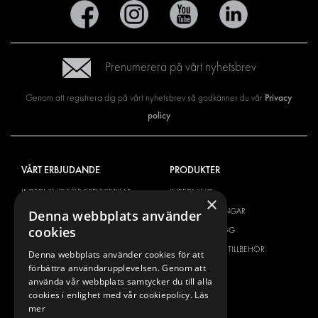
Prenumerera på vårt nyhetsbrev
Privacy
Genom att registrera dig på vårt nyhetsbrev så godkänner du vår
policy
VÅRT ERBJUDANDE
PRODUKTER
INREDNING FÖR SERVICEBILAR
INREDNING
×
INREDNING FÖR BUDBILAR
DELIVERYLÖSNINGAR
Denna webbplats använder
cookies
GOLV OCH VÄGG
GOLV OCH VÄGG
ELSYSTEM
ELSYSTEM OCH TILLBEHÖR
Denna webbplats använder cookies för att
förbättra användarupplevelsen. Genom att
STÖLDSKYDD
FÄRDIGA KIT
använda vår webbplats samtycker du till alla
TILLBEHÖR
cookies i enlighet med vår cookiepolicy.
Läs
CONTAINERLÖSNINGAR
mer