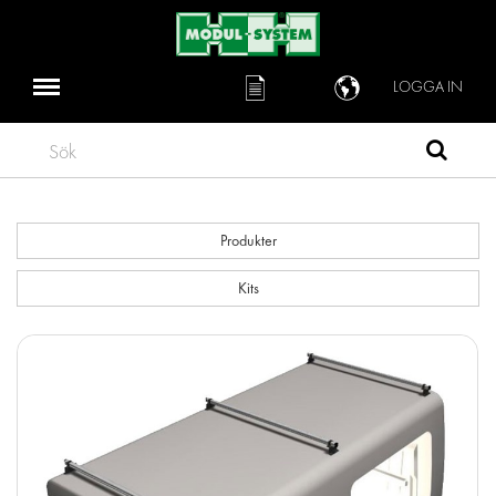
LOGGA IN
Sök
Produkter
Kits