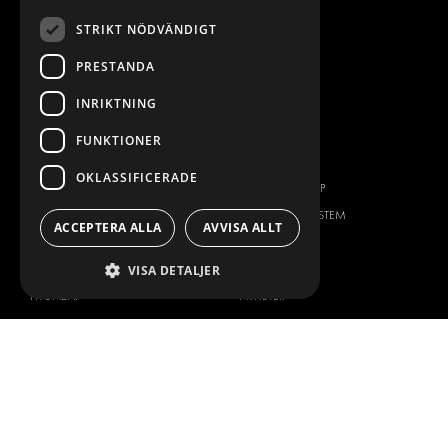
VERKSTADSLÖSNINGAR
STRIKT NÖDVÄNDIGT
DEKOR
PRESTANDA
FLEET MANAGEMENT
SERVICE CENTERS
INRIKTNING
DESIGNKONSULTATION
FUNKTIONER
BILMÄRKEN
OM OSS
OKLASSIFICERADE
CITROËN
ONE-STOP-SHOP
DACIA
OM MODUL-SYSTEM
ACCEPTERA ALLA
AVVISA ALLT
FIAT
BROSCHYRER
FORD
BILDGALLERI
VISA DETALJER
HYUNDAI
NYHETER
IVECO
KONTAKT
MAN
KONTAKTA OSS
MAXUS
FRÅGOR & SVAR
MERCEDES
PRESS
NISSAN
BLI ÅTERFÖRSÄLJARE