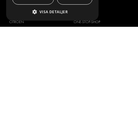
DESIGNKONSULTATION
VISA DETALJER
BILMÄRKEN
OM OSS
CITROËN
ONE-STOP-SHOP
DACIA
OM MODUL-SYSTEM
FIAT
BROSCHYRER
FORD
BILDGALLERI
HYUNDAI
NYHETER
IVECO
KONTAKT
MAN
KONTAKTA OSS
MAXUS
FRÅGOR & SVAR
MERCEDES
PRESS
NISSAN
BLI ÅTERFÖRSÄLJARE
OPEL
JOBBA HÄR
PEUGEOT
RENAULT
TOYOTA