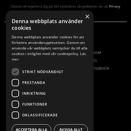
Privacy
Genom att registrera dig på vårt nyhetsbrev så godkänner du vår
policy
×
Denna webbplats använder
cookies
VÅRT ERBJUDANDE
PRODUKTER
Denna webbplats använder cookies för att
förbättra användarupplevelsen. Genom att
INREDNING FÖR SERVICEBILAR
INREDNING
använda vår webbplats samtycker du till alla
INREDNING FÖR BUDBILAR
DELIVERYLÖSNINGAR
cookies i enlighet med vår cookiepolicy.
Läs
mer
GOLV OCH VÄGG
GOLV OCH VÄGG
ELSYSTEM
ELSYSTEM OCH TILLBEHÖR
STRIKT NÖDVÄNDIGT
STÖLDSKYDD
FÄRDIGA KIT
PRESTANDA
TILLBEHÖR
CONTAINERLÖSNINGAR
INRIKTNING
VERKSTADSLÖSNINGAR
FUNKTIONER
DEKOR
OKLASSIFICERADE
FLEET MANAGEMENT
SERVICE CENTERS
ACCEPTERA ALLA
AVVISA ALLT