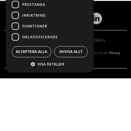
PRESTANDA
INRIKTNING
FUNKTIONER
OKLASSIFICERADE
Prenumerera på vårt nyhetsbrev
ACCEPTERA ALLA
AVVISA ALLT
Privacy
Genom att registrera dig på vårt nyhetsbrev så godkänner du vår
policy
VISA DETALJER
VÅRT ERBJUDANDE
PRODUKTER
INREDNING FÖR SERVICEBILAR
INREDNING
INREDNING FÖR BUDBILAR
DELIVERYLÖSNINGAR
GOLV OCH VÄGG
GOLV OCH VÄGG
ELSYSTEM
ELSYSTEM OCH TILLBEHÖR
STÖLDSKYDD
FÄRDIGA KIT
TILLBEHÖR