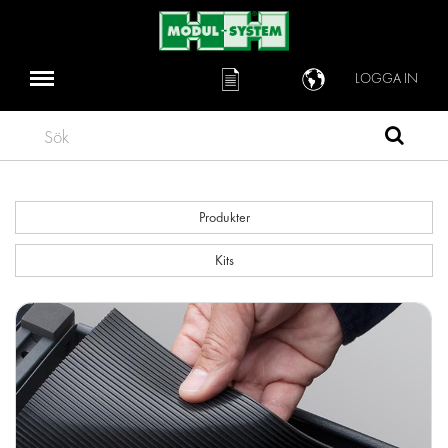
LOGGA IN
Sök
Produkter
Kits