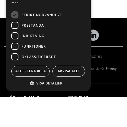
mer
STRIKT NÖDVÄNDIGT
PRESTANDA
INRIKTNING
FUNKTIONER
Prenumerera på vårt nyhetsbrev
OKLASSIFICERADE
Privacy
Genom att registrera dig på vårt nyhetsbrev så godkänner du vår
ACCEPTERA ALLA
AVVISA ALLT
policy
VISA DETALJER
VÅRT ERBJUDANDE
PRODUKTER
INREDNING FÖR SERVICEBILAR
INREDNING
INREDNING FÖR BUDBILAR
DELIVERYLÖSNINGAR
GOLV OCH VÄGG
GOLV OCH VÄGG