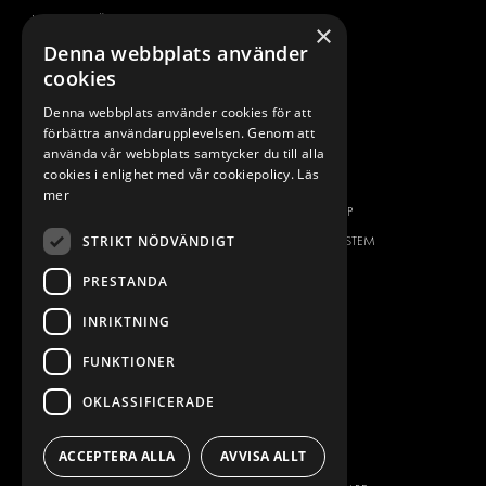
VERKSTADSLÖSNINGAR
×
Denna webbplats använder
DEKOR
cookies
FLEET MANAGEMENT
SERVICE CENTERS
Denna webbplats använder cookies för att
förbättra användarupplevelsen. Genom att
DESIGNKONSULTATION
använda vår webbplats samtycker du till alla
cookies i enlighet med vår cookiepolicy.
Läs
BILMÄRKEN
OM OSS
mer
CITROËN
ONE-STOP-SHOP
STRIKT NÖDVÄNDIGT
DACIA
OM MODUL-SYSTEM
FIAT
BROSCHYRER
PRESTANDA
FORD
BILDGALLERI
INRIKTNING
HYUNDAI
NYHETER
IVECO
FUNKTIONER
KONTAKT
MAN
OKLASSIFICERADE
KONTAKTA OSS
MAXUS
FRÅGOR & SVAR
MERCEDES
ACCEPTERA ALLA
AVVISA ALLT
PRESS
NISSAN