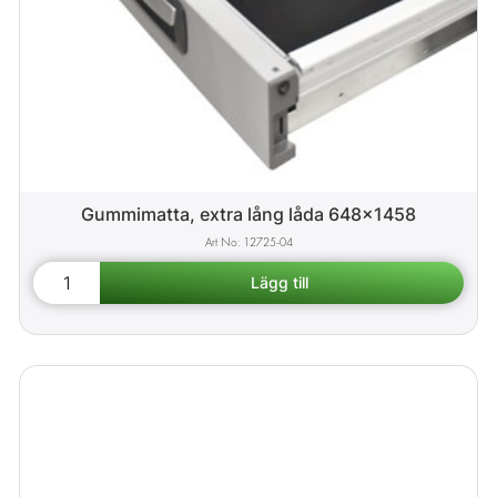
Gummimatta, extra lång låda 648x1458
12725-04