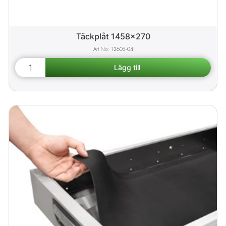
Täckplåt 1458x270
12605-04