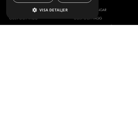
INREDNING FÖR SERVICEBILAR
INREDNING
VISA DETALJER
INREDNING FÖR BUDBILAR
DELIVERYLÖSNINGAR
GOLV OCH VÄGG
GOLV OCH VÄGG
ELSYSTEM
ELSYSTEM OCH TILLBEHÖR
STÖLDSKYDD
FÄRDIGA KIT
TILLBEHÖR
CONTAINERLÖSNINGAR
VERKSTADSLÖSNINGAR
DEKOR
FLEET MANAGEMENT
SERVICE CENTERS
DESIGNKONSULTATION
BILMÄRKEN
OM OSS
CITROËN
ONE-STOP-SHOP
DACIA
OM MODUL-SYSTEM
FIAT
BROSCHYRER