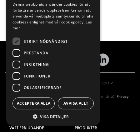
Denna webbplats använder cookies för att
förbättra användarupplevelsen. Genom att
använda vår webbplats samtycker du till alla
cookies i enlighet med vår cookiepolicy.
Läs
mer
STRIKT NÖDVÄNDIGT
PRESTANDA
INRIKTNING
FUNKTIONER
Prenumerera på vårt nyhetsbrev
OKLASSIFICERADE
Privacy
Genom att registrera dig på vårt nyhetsbrev så godkänner du vår
ACCEPTERA ALLA
AVVISA ALLT
policy
VISA DETALJER
VÅRT ERBJUDANDE
PRODUKTER
INREDNING FÖR SERVICEBILAR
INREDNING