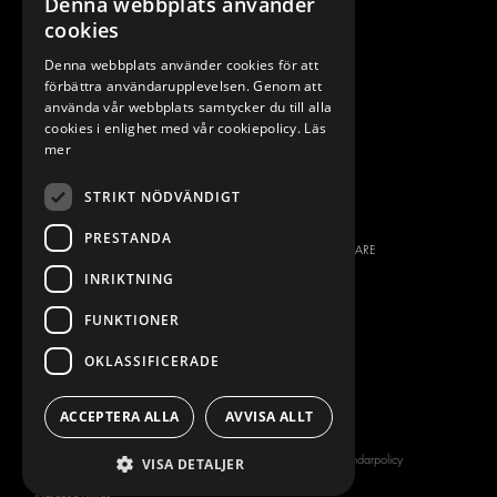
Denna webbplats använder
cookies
FIAT
BROSCHYRER
FORD
BILDGALLERI
Denna webbplats använder cookies för att
förbättra användarupplevelsen. Genom att
HYUNDAI
NYHETER
använda vår webbplats samtycker du till alla
IVECO
KONTAKT
cookies i enlighet med vår cookiepolicy.
Läs
MAN
mer
KONTAKTA OSS
MAXUS
FRÅGOR & SVAR
STRIKT NÖDVÄNDIGT
MERCEDES
PRESS
NISSAN
PRESTANDA
BLI ÅTERFÖRSÄLJARE
OPEL
INRIKTNING
JOBBA HÄR
PEUGEOT
FUNKTIONER
RENAULT
TOYOTA
OKLASSIFICERADE
VOLKSWAGEN
ACCEPTERA ALLA
AVVISA ALLT
Copyright © 2026 Modul-System HH
Användarpolicy
VISA DETALJER
AB
Privacy policy
Allmänna villkor