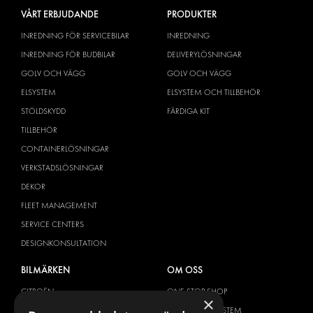
VÅRT ERBJUDANDE
PRODUKTER
INREDNING FÖR SERVICEBILAR
INREDNING
INREDNING FÖR BUDBILAR
DELIVERYLÖSNINGAR
GOLV OCH VÄGG
GOLV OCH VÄGG
ELSYSTEM
ELSYSTEM OCH TILLBEHÖR
STÖLDSKYDD
FÄRDIGA KIT
TILLBEHÖR
CONTAINERLÖSNINGAR
VERKSTADSLÖSNINGAR
DEKOR
FLEET MANAGEMENT
SERVICE CENTERS
DESIGNKONSULTATION
BILMÄRKEN
OM OSS
CITROËN
ONE-STOP-SHOP
×
DACIA
OM MODUL-SYSTEM