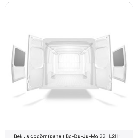
Bekl. sidodörr (panel) Bo-Du-Ju-Mo 22- L2H1 -