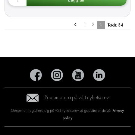
1
2
3
Totalt:
34
Prenumerera på vårt nyhetsbrev
Privacy
Genom att registrera dig på vårt nyhetsbrev så godkänner du vår
policy