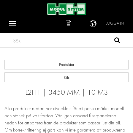
LOGGA IN
Sök
Produkter
Kits
L2H1 | 3450 MM | 10 M3
Alla produkter nedan har utvecklats för att passa märke, modell
och storlek på valt fordon. Vänligen använd filterpanelerna
nedan för att sortera fram de produkter som passar just din bil.
Om korrekt filtrering ej görs kan vi inte garantera att produkterna