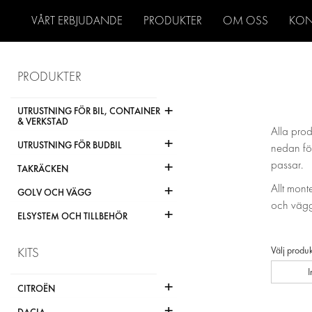
VÅRT ERBJUDANDE
PRODUKTER
OM OSS
KON
PRODUKTER
+
UTRUSTNING FÖR BIL, CONTAINER
& VERKSTAD
Alla prod
+
UTRUSTNING FÖR BUDBIL
nedan för
+
passar.
TAKRÄCKEN
+
Allt mont
GOLV OCH VÄGG
och vägg
+
ELSYSTEM OCH TILLBEHÖR
Välj produk
KITS
+
CITROËN
+