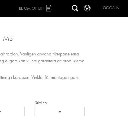
LOGGA IN
BE OM OFFERT
1 M3
valt fordon. Vänligen använd filterpanelerna
ing ej görs kan vi inte garantera att produkterna
ättning i karossen. Vinklar för montage i golv-
Drivlina