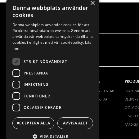
×
Denna webbplats använder
cookies
Denna webbplats använder cookies för att
förbättra användarupplevelsen. Genom att
använda vår webbplats samtycker du till alla
cookies i enlighet med vår cookiepolicy.
Läs
mer
STRIKT NÖDVÄNDIGT
PRESTANDA
VÅRT ERBJUDANDE
PRODU
INRIKTNING
INREDNING FÖR SERVICEBILAR
INREDN
FUNKTIONER
INREDNING FÖR BUDBILAR
DELIVER
OKLASSIFICERADE
GOLV OCH VÄGG
GOLV O
ELSYSTEM
ELSYSTE
ACCEPTERA ALLA
AVVISA ALLT
STÖLDSKYDD
FÄRDIGA 
TILLBEHÖR
VISA DETALJER