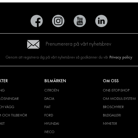
Prenumerera på vårt nyhetsbrev
Privacy policy
Genom att registrera dig på vårt nyhetsbrev så godkänner du vår
KTER
BILMÄRKEN
OM OSS
ING
CITROËN
ONE-STOP-SHOP
YLÖSNINGAR
DACIA
OM MODUL-SYSTEM
CH VÄGG
FIAT
BROSCHYRER
M OCH TILLBEHÖR
FORD
BILDGALLERI
KIT
HYUNDAI
NYHETER
IVECO