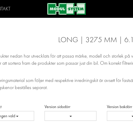
TAKT
LONG | 3275 MM | 6.
ukter nedan har utvecklats för att passa märke, modell och storlek på 
 att sortera fram de produkter som passar just din bil. Om korrekt filtrer
eringsmaterial som följer med respektive inredningskit är avsett för fasts
skenor beställes separat.
t
Version sidodörr
Version bakdörr
Ingen vald