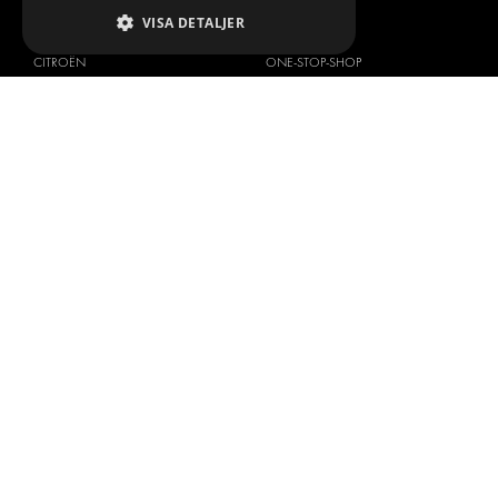
VISA DETALJER
BILMÄRKEN
OM OSS
CITROËN
ONE-STOP-SHOP
DACIA
OM MODUL-SYSTEM
FIAT
BROSCHYRER
FORD
BILDGALLERI
HYUNDAI
NYHETER
IVECO
KONTAKT
MAN
KONTAKTA OSS
MAXUS
FRÅGOR & SVAR
MERCEDES
PRESS
NISSAN
BLI ÅTERFÖRSÄLJARE
OPEL
JOBBA HÄR
PEUGEOT
RENAULT
TOYOTA
VOLKSWAGEN