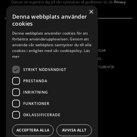
Privacy
Genom att registrera dig på vårt nyhetsbrev så godkänner du vår
×
policy
Denna webbplats använder
cookies
VÅRT ERBJUDANDE
PRODUKTER
Denna webbplats använder cookies för att
förbättra användarupplevelsen. Genom att
INREDNING FÖR SERVICEBILAR
INREDNING
använda vår webbplats samtycker du till alla
cookies i enlighet med vår cookiepolicy.
Läs
INREDNING FÖR BUDBILAR
DELIVERYLÖSNINGAR
mer
GOLV OCH VÄGG
GOLV OCH VÄGG
ELSYSTEM
ELSYSTEM OCH TILLBEHÖR
STRIKT NÖDVÄNDIGT
STÖLDSKYDD
FÄRDIGA KIT
PRESTANDA
TILLBEHÖR
INRIKTNING
CONTAINERLÖSNINGAR
VERKSTADSLÖSNINGAR
FUNKTIONER
DEKOR
OKLASSIFICERADE
FLEET MANAGEMENT
SERVICE CENTERS
ACCEPTERA ALLA
AVVISA ALLT
DESIGNKONSULTATION