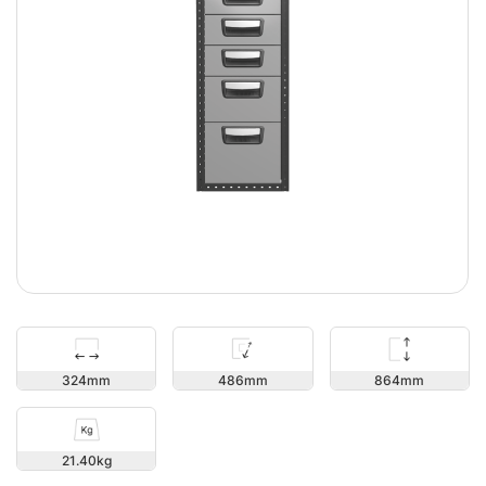
864
324
486
21.40