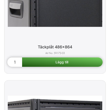
Täckplåt 486x864
59172-03