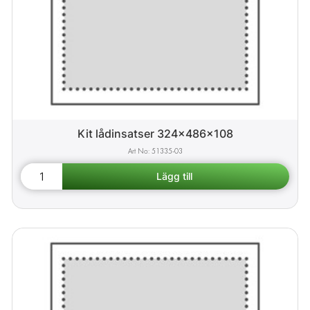
Kit lådinsatser 324x486x108
51335-03