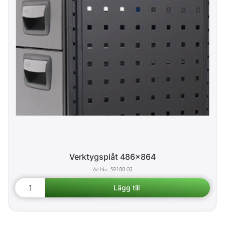
Verktygsplåt 486x864
59188-03