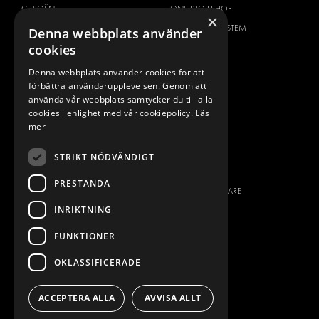
CITROËN
ONE-STOP-SHOP
×
DACIA
OM MODUL-SYSTEM
Denna webbplats använder
cookies
FIAT
BROSCHYRER
FORD
BILDGALLERI
Denna webbplats använder cookies för att
förbättra användarupplevelsen. Genom att
HYUNDAI
NYHETER
använda vår webbplats samtycker du till alla
IVECO
KONTAKT
cookies i enlighet med vår cookiepolicy.
Läs
MAN
mer
KONTAKTA OSS
MAXUS
FRÅGOR & SVAR
STRIKT NÖDVÄNDIGT
MERCEDES
PRESS
NISSAN
PRESTANDA
BLI ÅTERFÖRSÄLJARE
OPEL
INRIKTNING
JOBBA HÄR
PEUGEOT
FUNKTIONER
RENAULT
TOYOTA
OKLASSIFICERADE
VOLKSWAGEN
ACCEPTERA ALLA
AVVISA ALLT